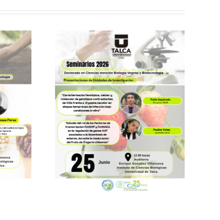
ción
ARIO
06.26 –
es del
a DBVB
 Yáñez;
úlveda