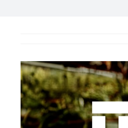
View
Larger
Image