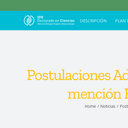
Search
Skip
for:
to
content
DESCRIPCIÓN
PLAN 
Postulaciones A
mención B
Home
/
Noticias
/
Post