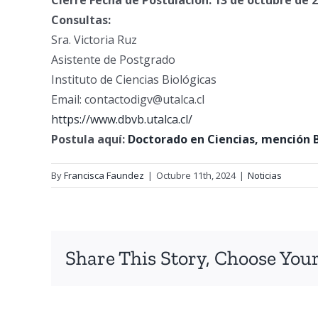
Cierre Fecha de Postulación: 13 de octubre de 
Consultas:
Sra. Victoria Ruz
Asistente de Postgrado
Instituto de Ciencias Biológicas
Email: contactodigv@utalca.cl
https://www.dbvb.utalca.cl/
Postula aquí:
Doctorado en Ciencias, mención Bi
By
Francisca Faundez
|
Octubre 11th, 2024
|
Noticias
Share This Story, Choose Your