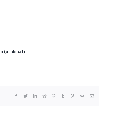
 (utalca.cl)
facebook
twitter
linkedin
reddit
whatsapp
tumblr
pinterest
vk
Email