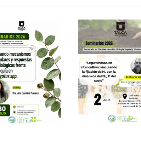
Invita
Invitación
SEMIN
SEMINARIO
DBVB 25.
DBVB 02.07.26 –
Estudiant
Dr. Ricardo
program
Cabeza Pérez
– Paulina
Pablo Sep