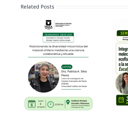
Related Posts
BVB
Seminarios Dra.
.
Ana Carolina
va
Puentes