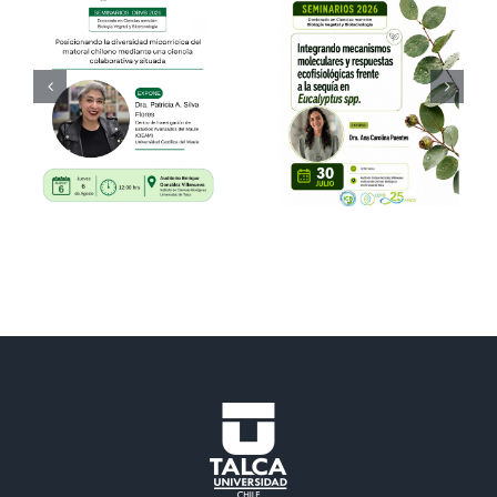
SEMINARI
Seminarios
DBVB
Dra. Ana
02.07.26 –
Carolina
Dr.
Puentes
Ricardo
Cabeza
Pérez