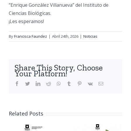
“Enrique González Villanueva” del Instituto de
Ciencias Biológicas.
¡Les esperamos!
By
Francisca Faundez
|
Abril 24th, 2026
|
Noticias
Share This Story, Choose
Your Platform!
facebook
twitter
linkedin
reddit
whatsapp
tumblr
pinterest
vk
Email
Related Posts
Invitación
o