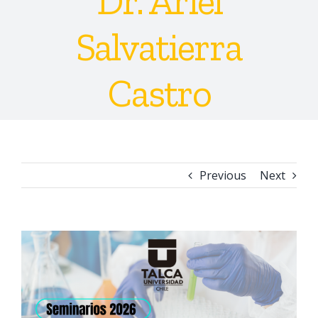
Dr. Ariel
Salvatierra
Castro
Previous
Next
View
Larger
Image