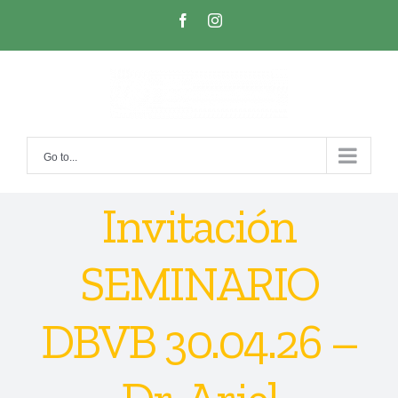
Skip
facebook
instagram
to
content
Go to...
Invitación
SEMINARIO
DBVB 30.04.26 –