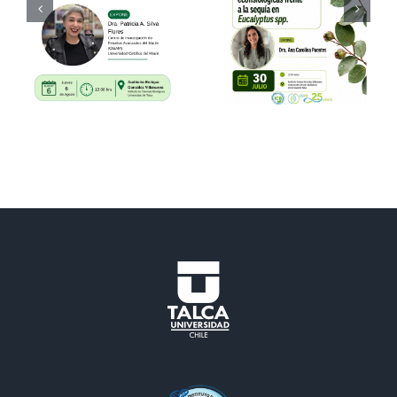
Dra. Ana
02.07.26 –
Carolina
Dr.
Puentes
Ricardo
Cabeza
Pérez