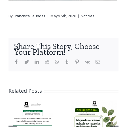
By
Francisca Faundez
|
Mayo 5th, 2026
|
Noticias
Share This Story, Choose
Your Platform!
facebook
twitter
linkedin
reddit
whatsapp
tumblr
pinterest
vk
Email
Related Posts
Invitación
o
SEMINARI
Seminarios
DBVB